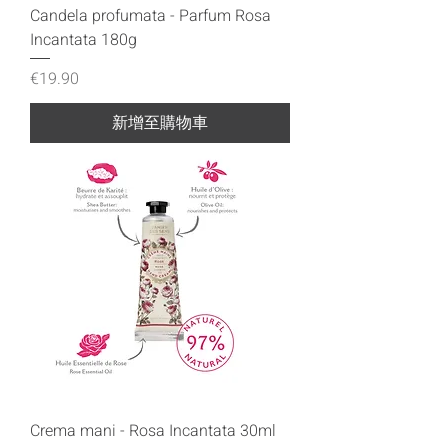
Candela profumata - Parfum Rosa
Incantata 180g
價格
€19.90
新增至購物車
Crema mani - Rosa Incantata 30ml