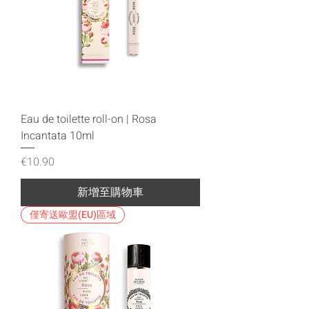
Eau de toilette roll-on | Rosa
Incantata 10ml
價格
€10.90
新增至購物車
僅寄送歐盟(EU)區域