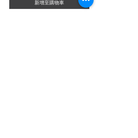
新增至購物車
Sapone di Marsiglia liquido - Rosa
Incantata 500ml
價格
€13.90
新增至購物車