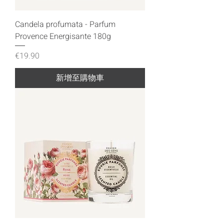
Candela profumata - Parfum
Provence Energisante 180g
價格
€19.90
新增至購物車