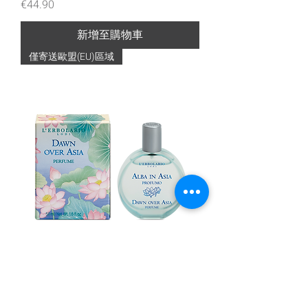
價格
€44.90
新增至購物車
僅寄送歐盟(EU)區域
Alba in Asia Profumo 50 ml
價格
€32.50
新增至購物車