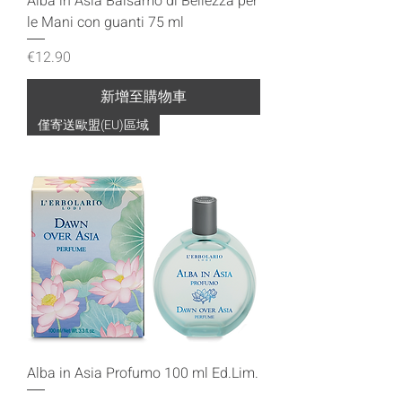
Alba in Asia Balsamo di Bellezza per
le Mani con guanti 75 ml
價格
€12.90
新增至購物車
僅寄送歐盟(EU)區域
Alba in Asia Profumo 100 ml Ed.Lim.