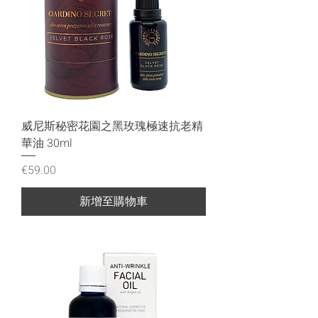
威尼斯秘密花園之黑玫瑰極速抗老精
華油 30ml
價格
€59.00
新增至購物車