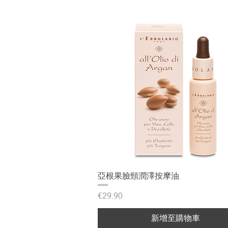
快速瀏覽
亞根果臉頸潤澤按摩油
價格
€29.90
新增至購物車