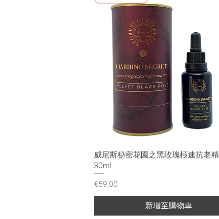
快速瀏覽
威尼斯秘密花園之黑玫瑰極速抗老精
30ml
價格
€59.00
新增至購物車