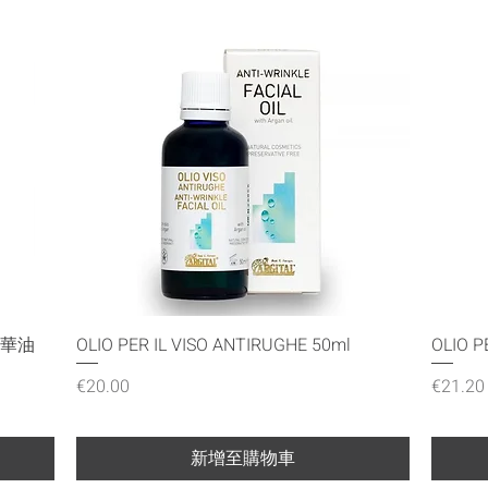
快速瀏覽
華油
OLIO PER IL VISO ANTIRUGHE 50ml
OLIO P
價格
價格
€20.00
€21.20
新增至購物車