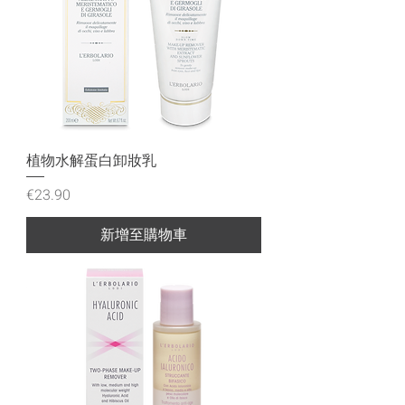
植物水解蛋白卸妝乳
價格
€23.90
新增至購物車