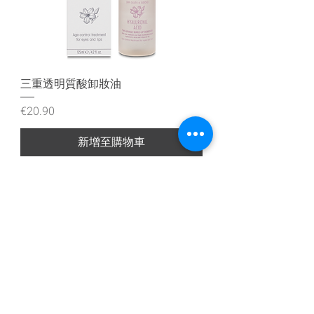
三重透明質酸卸妝油
價格
€20.90
新增至購物車
Iscriviti alla nostra mailing list
Iscriviti ora