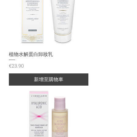
植物水解蛋白卸妝乳
價格
€23.90
新增至購物車