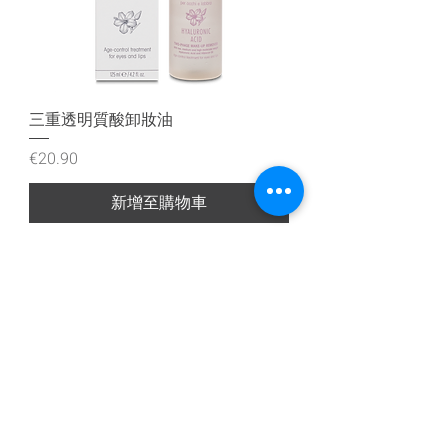
三重透明質酸卸妝油
價格
€20.90
新增至購物車
Iscriviti alla nostra mailing list
Iscriviti ora